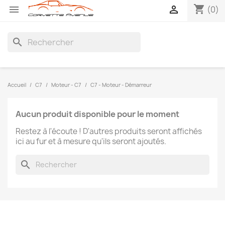
shopping_cart


(0)
search
Accueil
C7
Moteur - C7
C7 - Moteur - Démarreur
Aucun produit disponible pour le moment
Restez à l'écoute ! D'autres produits seront affichés
ici au fur et à mesure qu'ils seront ajoutés.
search