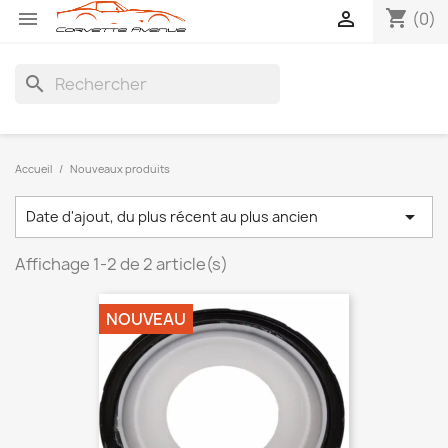
shopping_cart


(0)
search
Accueil
Nouveaux produits

Date d'ajout, du plus récent au plus ancien
Affichage 1-2 de 2 article(s)
NOUVEAU