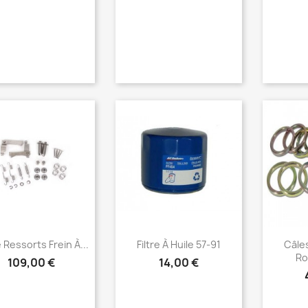
Aperçu rapide
Aperçu rapide
Ap



e Ressorts Frein À...
Filtre À Huile 57-91
Câle
Ro
109,00 €
14,00 €