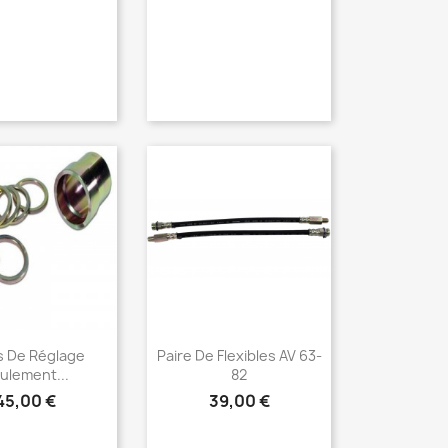
erçu rapide
Aperçu rapide

s De Réglage
Paire De Flexibles AV 63-
ulement...
82
45,00 €
39,00 €