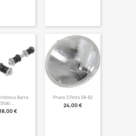
erçu rapide
Aperçu rapide

lentblocs Barre
Phare 3 Plots 58-82
Stab....
24,00 €
38,00 €