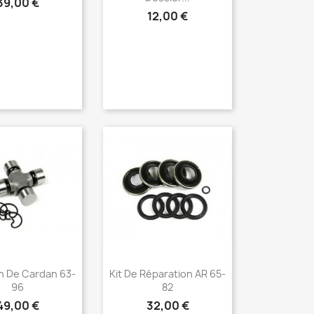
39,00 €
12,00 €
erçu rapide
Aperçu rapide

on De Cardan 63-
Kit De Réparation AR 65-
96
82
49,00 €
32,00 €