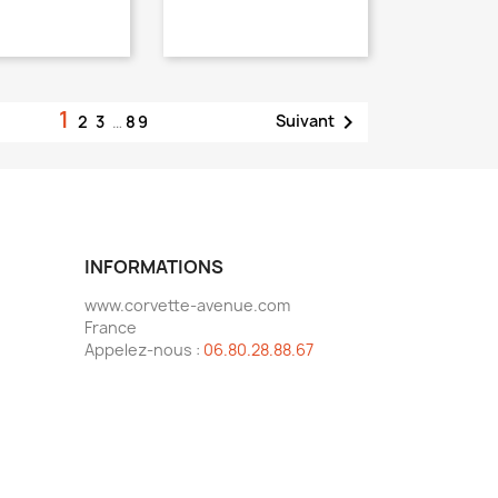
1

Suivant
2
3
…
89
INFORMATIONS
www.corvette-avenue.com
France
Appelez-nous :
06.80.28.88.67