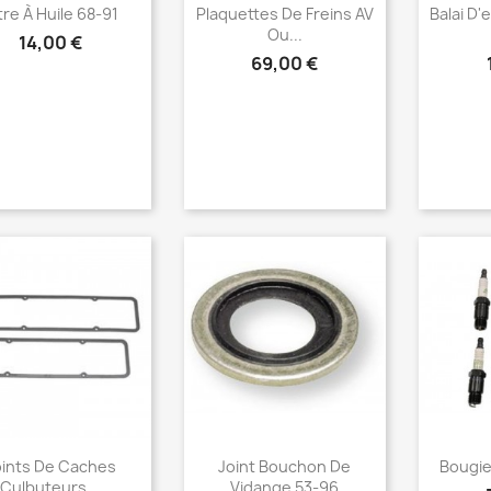
Aperçu rapide
Aperçu rapide
Ap



ltre À Huile 68-91
Plaquettes De Freins AV
Balai D'
Ou...
14,00 €
69,00 €
Aperçu rapide
Aperçu rapide
Ap



oints De Caches
Joint Bouchon De
Bougie
Culbuteurs...
Vidange 53-96