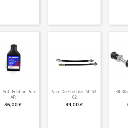
Aperçu rapide
Aperçu rapide
Ap



if Anti-Friction Pont
Paire De Flexibles AR 63-
Kit Si
AR
82
36,00 €
39,00 €