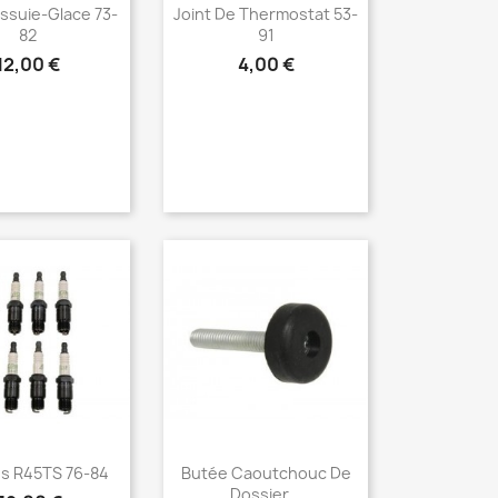
erçu rapide
Aperçu rapide

essuie-Glace 73-
Joint De Thermostat 53-
82
91
12,00 €
4,00 €
erçu rapide
Aperçu rapide

s R45TS 76-84
Butée Caoutchouc De
Dossier...