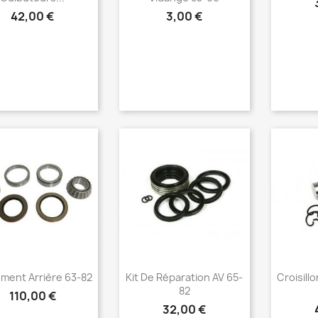
42,00 €
3,00 €
Aperçu rapide
Aperçu rapide
Ap



ment Arrière 63-82
Kit De Réparation AV 65-
Croisill
82
110,00 €
32,00 €