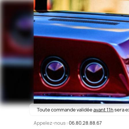
Toute commande validée
avant 11h
sera e
Appelez-nous :
06.80.28.88.67