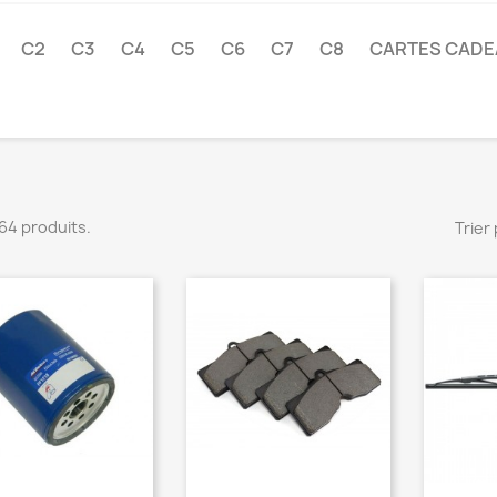
C2
C3
C4
C5
C6
C7
C8
CARTES CAD
1764 produits.
Trier 