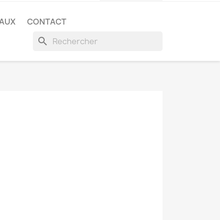
EAUX
CONTACT
search