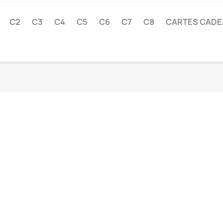
C2
C3
C4
C5
C6
C7
C8
CARTES CAD