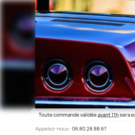
Toute commande validée
avant 11h
sera e
Appelez-nous :
06.80.28.88.67